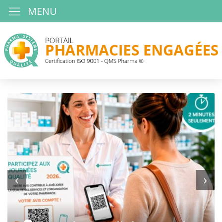
MENU
‹
›