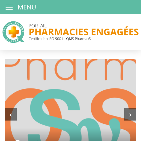
MENU
‹
›